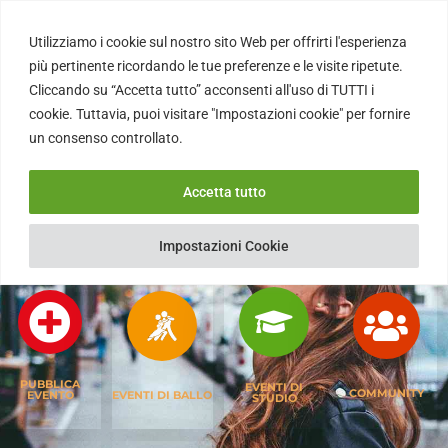
Utilizziamo i cookie sul nostro sito Web per offrirti l'esperienza
più pertinente ricordando le tue preferenze e le visite ripetute.
Cliccando su “Accetta tutto” acconsenti all'uso di TUTTI i
cookie. Tuttavia, puoi visitare "Impostazioni cookie" per fornire
un consenso controllato.
Portale Del Tango
Accetta tutto
Impostazioni Cookie
PUBBLICA
EVENTI DI
COMMUNITY
EVENTI DI BALLO
EVENTO
STUDIO