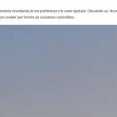
rtinente ricordando le tue preferenze e le visite ripetute. Cliccando su “Acc
FR
DE
IT
PL
PT
ES
ioni cookie" per fornire un consenso controllato.