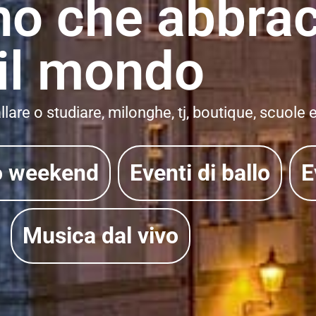
no che abbra
il mondo
lare o studiare, milonghe, tj, boutique, scuole 
o weekend
Eventi di ballo
E
Musica dal vivo