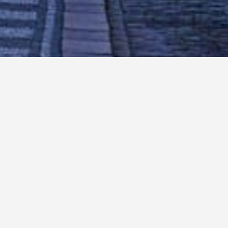
Eventi che amerai
eventi di ballo e di musica dal vivo