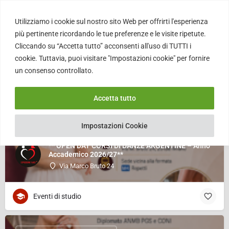
Utilizziamo i cookie sul nostro sito Web per offrirti l'esperienza
più pertinente ricordando le tue preferenze e le visite ripetute.
Cliccando su “Accetta tutto” acconsenti all'uso di TUTTI i
Listings
cookie. Tuttavia, puoi visitare "Impostazioni cookie" per fornire
un consenso controllato.
14 Settembre 2026 19:00 - 20:00
Accetta tutto
Impostazioni Cookie
** OPEN DAY CORSI DI DANZE ARGENTINE – Anno
Accademico 2026/27**
Via Marco Bruto 24
Eventi di studio